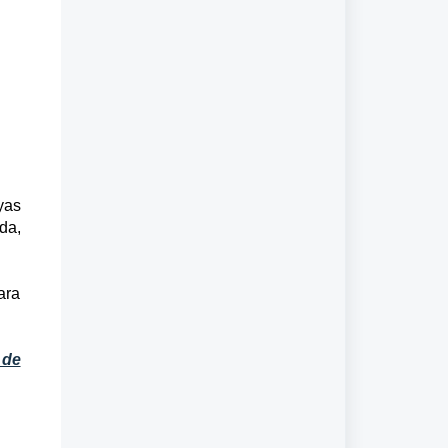
yas
da,
ara
 de